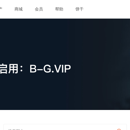
产
商城
会员
帮助
饼干