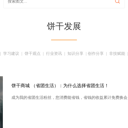
饼干发展
———
|  
学习建议
  |  
饼干观点
  |  
行业资讯
  |  
知识分享
  | 
创作分享
  |  
非技赋能
  
饼干商城 （省团生活）：为什么选择省团生活！
成为我的省团生活粉丝，您消费能省钱，省钱的收益累计免费换会员！