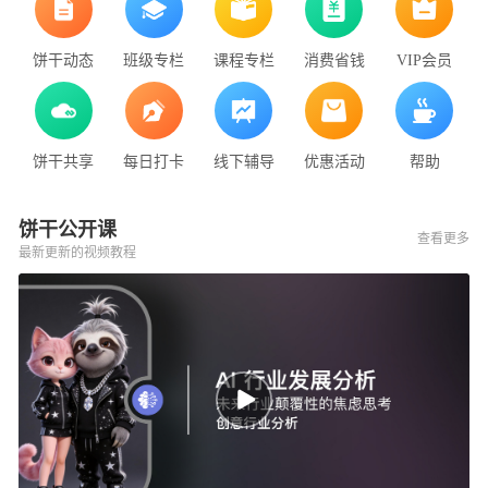
饼干动态
班级专栏
课程专栏
消费省钱
VIP会员
饼干共享
每日打卡
线下辅导
优惠活动
帮助
饼干公开课
查看更多
最新更新的视频教程