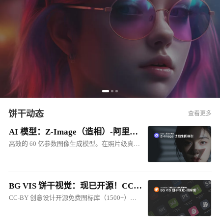
饼干动态
查看更多
AI 模型：Z-Image（造相）-阿里出品的多模态生图模型
高效的 60 亿参数图像生成模型。在照片级真实感图像生成和中英双语文本渲染方面效果突出，其品质可与 FLUX.2 等顶级商业模型媲美
BG VIS 饼干视觉：现已开源！CC-BY 创意设计开源免费图标库
CC-BY 创意设计开源免费图标库（1500+），包括：软件图标、硬件图标、人工智能图标、网站图标、产品图标、系统图标等...