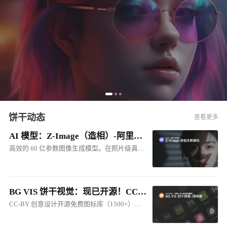
饼干动态
查看更多
AI 模型：Z-Image（造相）-阿里出品的多模态生图模型
高效的 60 亿参数图像生成模型。在照片级真实感图像生成和中英双语文本渲染方面效果突出，其品质可与 FLUX.2 等顶级商业模型媲美
BG VIS 饼干视觉：现已开源！CC-BY 创意设计开源免费图标库
CC-BY 创意设计开源免费图标库（1500+），包括：软件图标、硬件图标、人工智能图标、网站图标、产品图标、系统图标等...