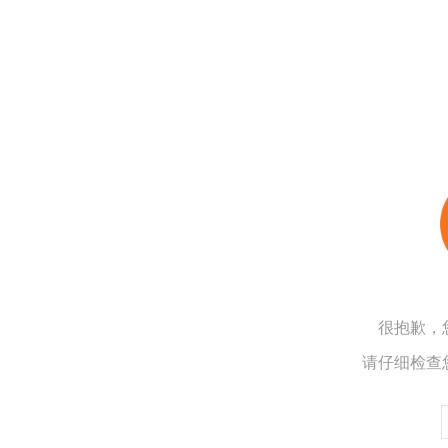
很抱歉，
请仔细检查